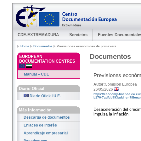
CDE-EXTREMADURA
Servicios
Fuentes Documentale
Home
Documentos
Previsiones económicas de primavera
Documentos
EUROPEAN
DOCUMENTATION CENTRES
Manual – CDE
Previsiones económ
Autor:
Comisión Europea
Diario Oficial
26/05/2026
https://economy-finance.ec.e
Diario Oficial U.E.
b170-7adfcb993add_en?filena
Desaceleración del crecim
Más Información
impulsa la inflación.
Descarga de documentos
Enlaces de interés
Aprendizaje empresarial